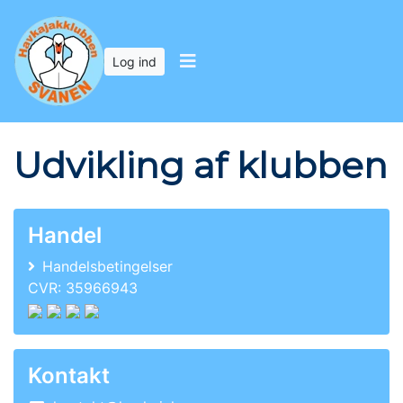
Log ind
Udvikling af klubben
Handel
Handelsbetingelser
CVR: 35966943
Kontakt