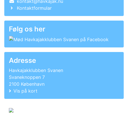
kontakt@havkajak.nu
Kontaktformular
Følg os her
Adresse
Havkajakklubben Svanen
Svaneknoppen 7
2100 København
Vis på kort
© 2011-2026