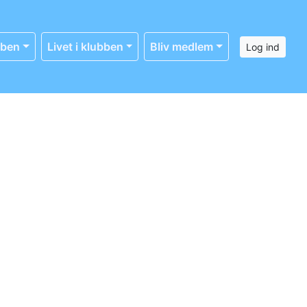
bben
Livet i klubben
Bliv medlem
Log ind