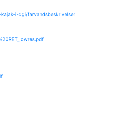
ajak-i-dgi/farvandsbeskrivelser
%20RET_lowres.pdf
df