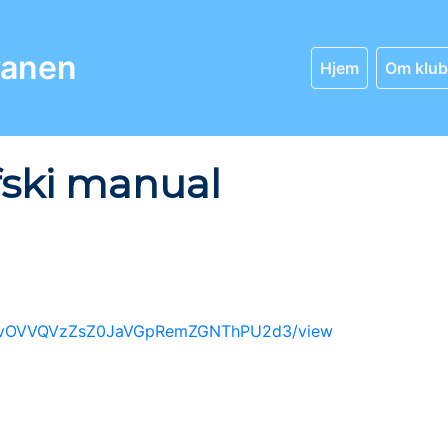
vanen
Hjem
Om klu
fski manual
qV1JvOVVQVzZsZ0JaVGpRemZGNThPU2d3/view