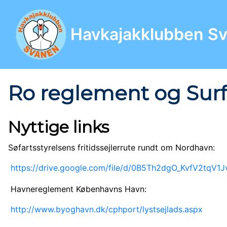
Havkajakklubben S
Ro reglement og Sur
Nyttige links
Søfartsstyrelsens fritidssejlerrute rundt om Nordhavn:
https://drive.google.com/file/d/0B5Th2dgO_KvfV2t
Havnereglement Københavns Havn:
http://www.byoghavn.dk/cphport/lystsejlads.aspx