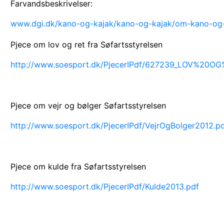
Farvandsbeskrivelser:
www.dgi.dk/kano-og-kajak/kano-og-kajak/om-kano-og-k
Pjece om lov og ret fra Søfartsstyrelsen
http://www.soesport.dk/PjecerIPdf/627239_LOV%20OG
Pjece om vejr og bølger Søfartsstyrelsen
http://www.soesport.dk/PjecerIPdf/VejrOgBolger2012.p
Pjece om kulde fra Søfartsstyrelsen
http://www.soesport.dk/PjecerIPdf/Kulde2013.pdf